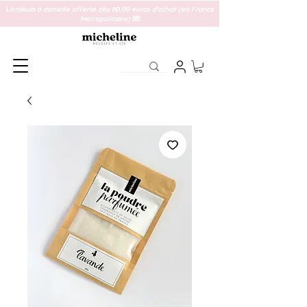
Livraison à domicile offerte dès 80,00 euros d'achat (en France
Métropolitaine) 💌