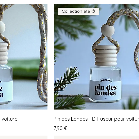
Collection été 🍋
 voiture
Pin des Landes - Diffuseur pour voitu
Prix
7,90 €