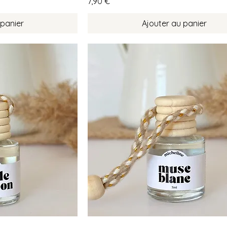
Prix
7,90 €
 panier
Ajouter au panier