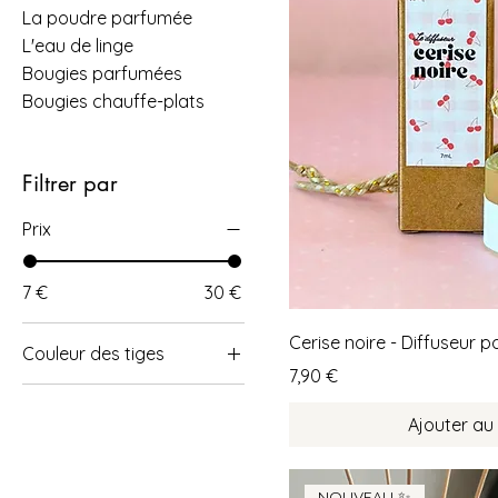
La poudre parfumée
L'eau de linge
Bougies parfumées
Bougies chauffe-plats
Filtrer par
Prix
7 €
30 €
Cerise noire - Diffuseur p
Couleur des tiges
Prix
7,90 €
Ajouter au
NOUVEAU ✨