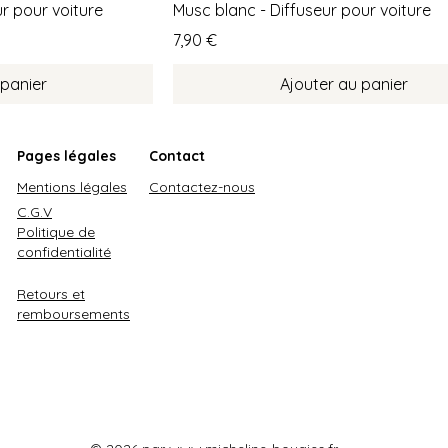
ur pour voiture
Musc blanc - Diffuseur pour voiture
Prix
7,90 €
 panier
Ajouter au panier
Pages légales
Contact
Mentions légales
Contactez-nous
C.G.V
Politique de
confidentialité
Retours et
remboursements