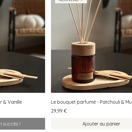
 & Vanille
Le bouquet parfumé - Patchouli & M
Prix
29,99 €
n succès !
Ajouter au panier