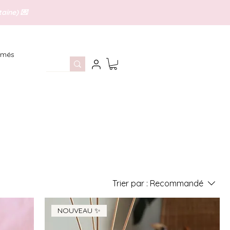
aine) 💌
umés
Trier par :
Recommandé
NOUVEAU ✨