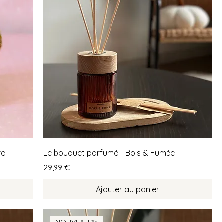
re
Le bouquet parfumé - Bois & Fumée
Prix
29,99 €
Ajouter au panier
NOUVEAU ✨