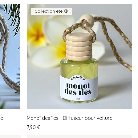
Collection été 🍋
re
Monoï des îles - Diffuseur pour voiture
Prix
7,90 €