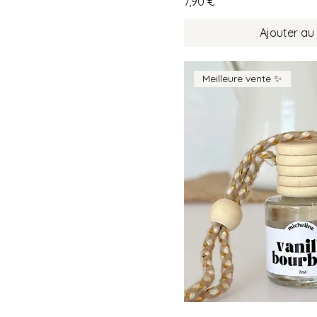
Prix
7,90 €
Ajouter au
Meilleure vente ✨