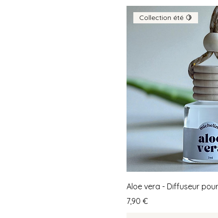
Collection été 🍋
Aloe vera - Diffuseur pour
Prix
7,90 €