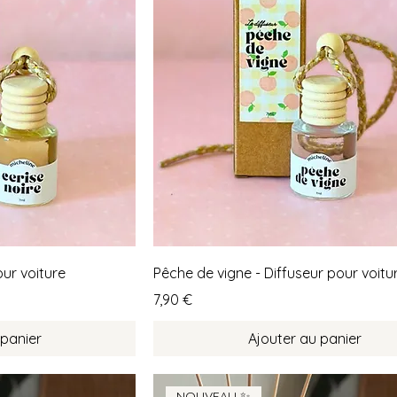
our voiture
Pêche de vigne - Diffuseur pour voitu
Prix
7,90 €
 panier
Ajouter au panier
NOUVEAU ✨