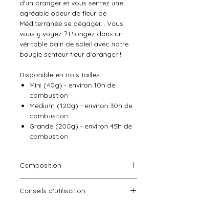
d'un oranger et vous sentez une
agréable odeur de fleur de
Méditerranée se dégager... Vous
vous y voyez ? Plongez dans un
véritable bain de soleil avec notre
bougie senteur fleur d'oranger !
Disponible en trois tailles :
Mini (40g) - environ 10h de
combustion
Médium (120g) - environ 30h de
combustion
Grande (200g) - environ 45h de
combustion
Composition
Cire végétale de soja, parfum de
Conseils d'utilisation
Grasse
Laissez brûler votre bougie au
Contient : ACETATE GERANYLE,
moins 3 heures afin que