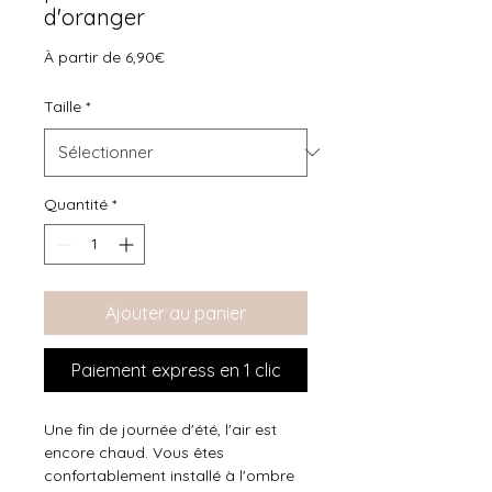
d'oranger
Prix
À partir de
6,90€
promotionnel
Taille
*
Quantité
*
Ajouter au panier
Paiement express en 1 clic
Une fin de journée d'été, l'air est
encore chaud. Vous êtes
confortablement installé à l'ombre