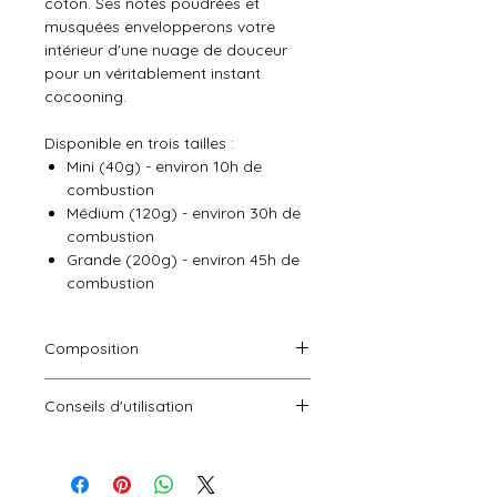
coton. Ses notes poudrées et
musquées envelopperons votre
intérieur d'une nuage de douceur
pour un véritablement instant
cocooning.
Disponible en trois tailles :
Mini (40g) - environ 10h de
combustion
Médium (120g) - environ 30h de
combustion
Grande (200g) - environ 45h de
combustion
Composition
Cire végétale de soja, parfum de
Conseils d'utilisation
Grasse
Contient ACETATE PTBCH(32210-
Laissez brûler votre bougie au
23-4), ALDEHYDE HEXYL
moins 3 heures afin que
CINNAMIQUE(101-86-0),
la surface soit liquide et