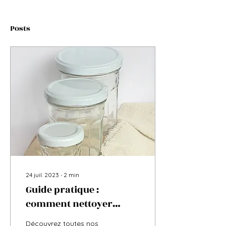
Posts
24 juil. 2023
∙
2
min
Guide pratique :
comment nettoyer
efficacement un pot de
Découvrez toutes nos