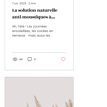
7 juil. 2023
∙
2
min
La solution naturelle
anti-moustiques à
adopter cet été : la
Ah, l'été ! Les journées
bougie parfumée à la
ensoleillées, les soirées en
terrasse... mais aussi les
citronnelle
moustiques ! Ces petits
insectes volants peuvent...
64
0