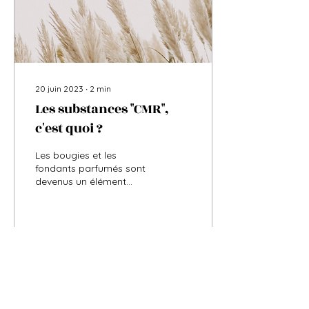
20 juin 2023
∙
2
min
Les substances "CMR",
c'est quoi ?
Les bougies et les
fondants parfumés sont
devenus un élément
incontournable de
nombreux foyers, créant
une atmosphère
chaleureuse et...
455
0