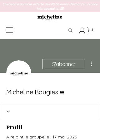
Livraison à domicile offerte dès 80,00 euros d'achat (en France
Métropolitaine) 💌
Plus d'actions
S'abonner
Administrateur
Micheline Bougies
Profil
A rejoint le groupe le : 17 mai 2023