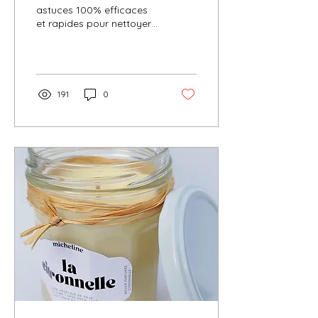
bougie vide
astuces 100% efficaces
et rapides pour nettoyer
et recycler vos
contenants de bougie
vide !
191
0